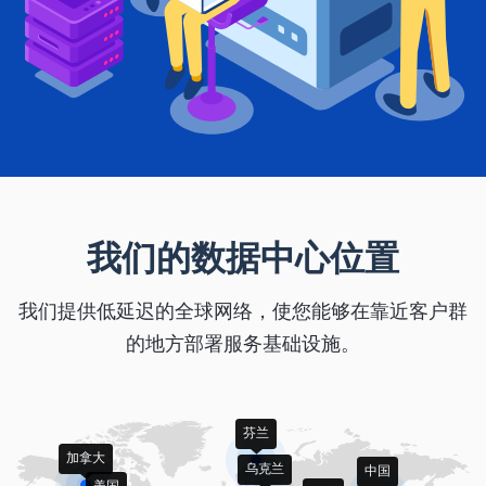
我们的数据中心位置
我们提供低延迟的全球网络，使您能够在靠近客户群
的地方部署服务基础设施。
芬兰
加拿大
乌克兰
中国