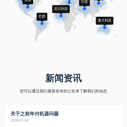
美国
印度
尼日利亚
巴西
澳大利亚
新闻资讯
您可以通过我们最新发布的公告来了解我们的动态
关于之前年付机器问题
2026-07-24