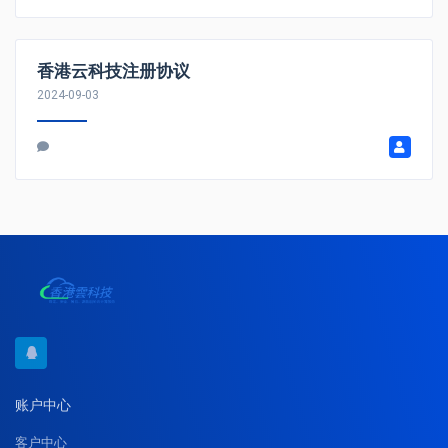
香港云科技注册协议
2024-09-03
账户中心
客户中心