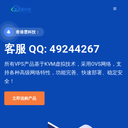
香港雲科技：
客服 QQ: 49244267
所有VPS产品基于KVM虚拟技术，采用OVS网络，支
持各种高级网络特性，功能完善、快速部署、稳定安
全！
立即选购产品