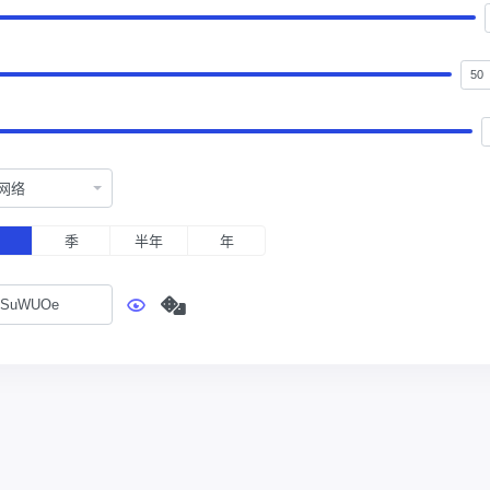
网络
月
季
半年
年