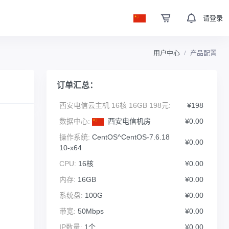
请登录
用户中心
产品配置
订单汇总：
西安电信云主机 16核 16GB 198元:
¥198
数据中心:
西安电信机房
¥0.00
操作系统:
CentOS^CentOS-7.6.18
¥0.00
10-x64
CPU:
16核
¥0.00
内存:
16GB
¥0.00
系统盘:
100G
¥0.00
带宽:
50Mbps
¥0.00
IP数量:
1个
¥0.00