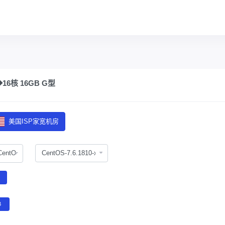
6核 16GB G型
美国ISP家宽机房
CentOS
B