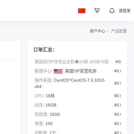
请登录
用户中心
产品配置
订单汇总：
美国双ISP住宅云主机◆16核 16GB G型:
¥580
数据中心:
美国ISP家宽机房
¥0.00
操作系统:
CentOS^CentOS-7.6.1810-
¥0.00
x64
CPU:
16核
¥0.00
内存:
16GB
¥0.00
系统盘:
150G
¥0.00
带宽:
100
¥0.00
IP数量:
1个
¥0.00