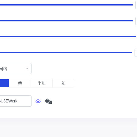
网络
月
季
半年
年