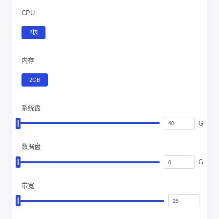
CPU
2核
内存
2GB
系统盘
G
数据盘
G
带宽