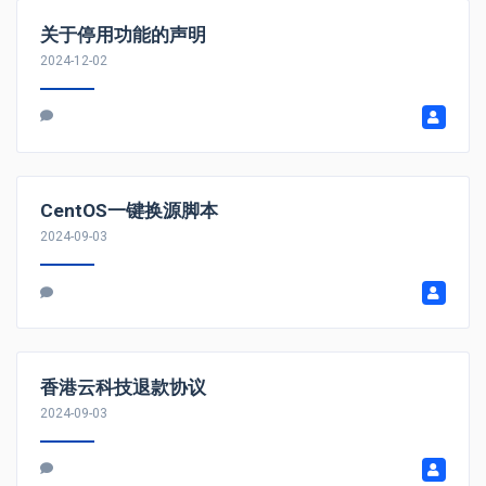
关于停用功能的声明
2024-12-02
CentOS一键换源脚本
2024-09-03
香港云科技退款协议
2024-09-03