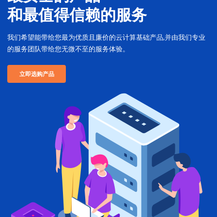
和最值得信赖的服务
我们希望能带给您最为优质且廉价的云计算基础产品,并由我们专业
的服务团队带给您无微不至的服务体验。
立即选购产品