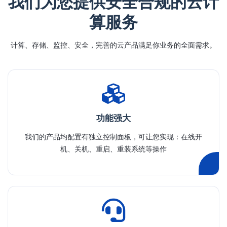
我们为您提供安全合规的云计
算服务
计算、存储、监控、安全，完善的云产品满足你业务的全面需求。
功能强大
我们的产品均配置有独立控制面板，可让您实现：在线开
机、关机、重启、重装系统等操作