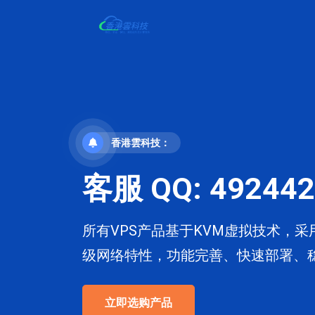
香港雲科技：
客服 QQ: 492442
所有VPS产品基于KVM虚拟技术，采
级网络特性，功能完善、快速部署、
立即选购产品