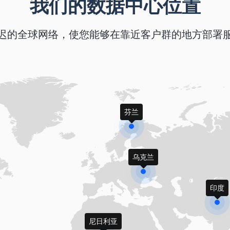
我们的数据中心位置
迟的全球网络，使您能够在靠近客户群的地方部署
芬兰
乌克兰
印度
尼日利亚