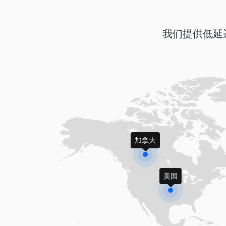
我们提供低延
加拿大
美国