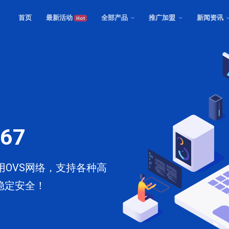
首页
最新活动
全部产品
推广加盟
新闻资讯
Hot
67
用OVS网络，支持各种高
稳定安全！